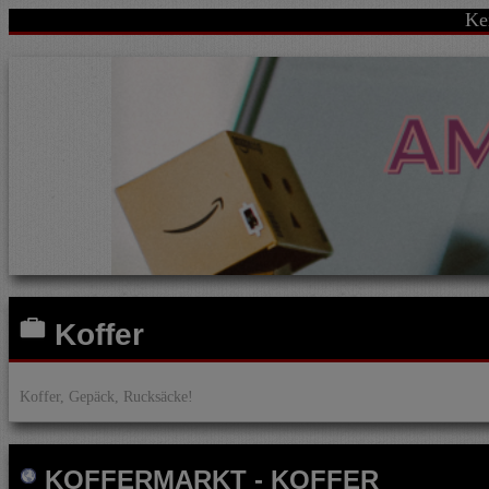
Ke
Koffer
Koffer, Gepäck, Rucksäcke!
KOFFERMARKT
-
KOFFER