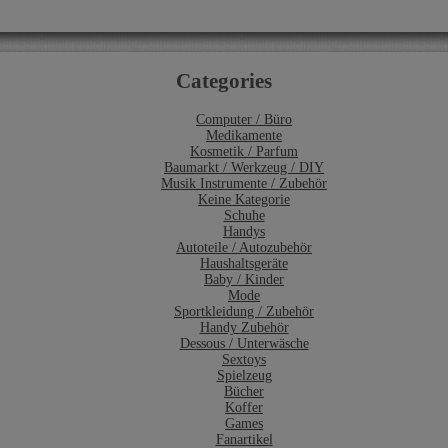
Categories
Computer / Büro
Medikamente
Kosmetik / Parfum
Baumarkt / Werkzeug / DIY
Musik Instrumente / Zubehör
Keine Kategorie
Schuhe
Handys
Autoteile / Autozubehör
Haushaltsgeräte
Baby / Kinder
Mode
Sportkleidung / Zubehör
Handy Zubehör
Dessous / Unterwäsche
Sextoys
Spielzeug
Bücher
Koffer
Games
Fanartikel