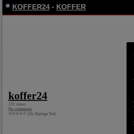
KOFFER24
-
KOFFER
koffer24
135 views
No comments
(No Ratings Yet)