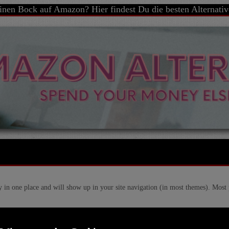
inen Bock auf Amazon? Hier findest Du die besten Alternativ
ay in one place and will show up in your site navigation (in most themes). Most 
 this is my website. I live in Los Angeles, have a great dog named Jack, and I li