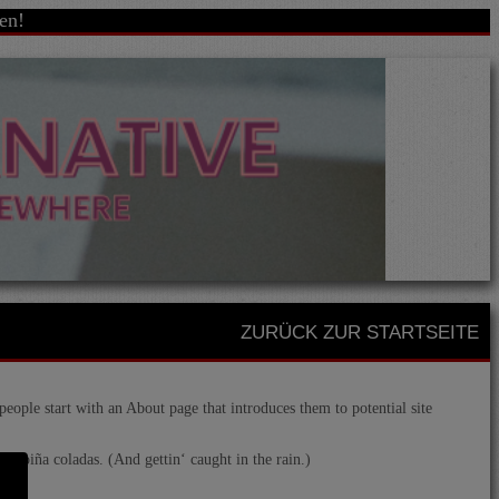
en!
ZURÜCK ZUR STARTSEITE
people start with an About page that introduces them to potential site
ke piña coladas. (And gettin‘ caught in the rain.)