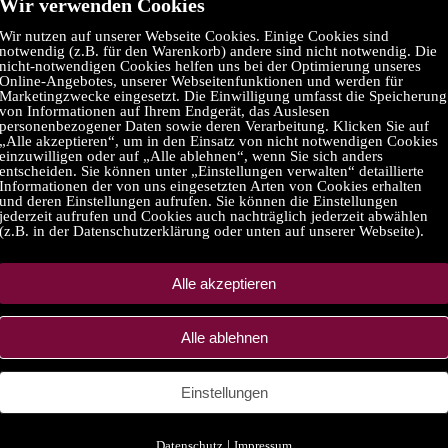
Wir verwenden Cookies
oviding quality doohickeys to the public ever since. Located in Gotham Cit
Wir nutzen auf unserer Webseite Cookies. Einige Cookies sind
notwendig (z.B. für den Warenkorb) andere sind nicht notwendig. Die
nicht-notwendigen Cookies helfen uns bei der Optimierung unseres
 page and create new pages for your content. Have fun!
Online-Angebotes, unserer Webseitenfunktionen und werden für
Marketingzwecke eingesetzt. Die Einwilligung umfasst die Speicherung
von Informationen auf Ihrem Endgerät, das Auslesen
personenbezogener Daten sowie deren Verarbeitung. Klicken Sie auf
„Alle akzeptieren“, um in den Einsatz von nicht notwendigen Cookies
einzuwilligen oder auf „Alle ablehnen“, wenn Sie sich anders
Categories
entscheiden. Sie können unter „Einstellungen verwalten“ detaillierte
Informationen der von uns eingesetzten Arten von Cookies erhalten
und deren Einstellungen aufrufen. Sie können die Einstellungen
Handy Zubehör
jederzeit aufrufen und Cookies auch nachträglich jederzeit abwählen
Dessous / Unterwäsche
(z.B. in der Datenschutzerklärung oder unten auf unserer Webseite).
Sextoys
Spielzeug
Bücher
Koffer
Alle akzeptieren
Games
Fanartikel
Refurbished / Generalüberholte
Alle ablehnen
Motorrad
Tierfutter / Tierbedarf
Wohnen / Möbel
Einstellungen
Computer / Büro
Medikamente
Kosmetik / Parfum
Baumarkt / Werkzeug / DIY
Datenschutz
|
Impressum