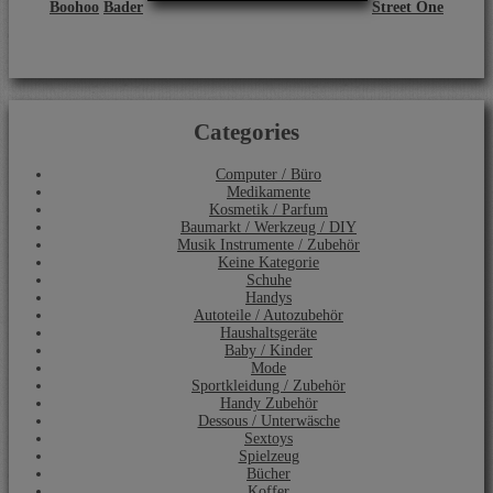
Boohoo
Bader
Street One
Categories
Computer / Büro
Medikamente
Kosmetik / Parfum
Baumarkt / Werkzeug / DIY
Musik Instrumente / Zubehör
Keine Kategorie
Schuhe
Handys
Autoteile / Autozubehör
Haushaltsgeräte
Baby / Kinder
Mode
Sportkleidung / Zubehör
Handy Zubehör
Dessous / Unterwäsche
Sextoys
Spielzeug
Bücher
Koffer