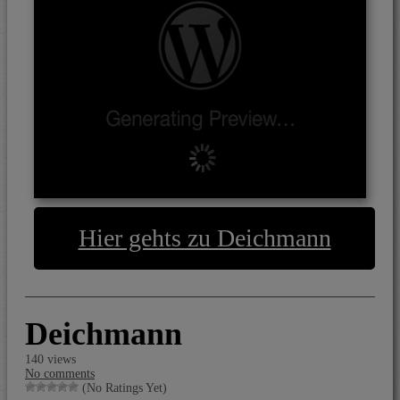
Hier gehts zu Deichmann
Deichmann
140 views
No comments
(No Ratings Yet)