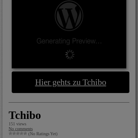
Hier gehts zu Tchibo
Tchibo
151 views
No comments
(No Ratings Yet)