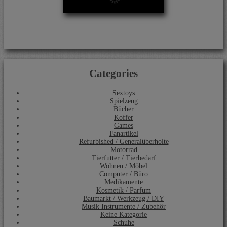
Categories
Sextoys
Spielzeug
Bücher
Koffer
Games
Fanartikel
Refurbished / Generalüberholte
Motorrad
Tierfutter / Tierbedarf
Wohnen / Möbel
Computer / Büro
Medikamente
Kosmetik / Parfum
Baumarkt / Werkzeug / DIY
Musik Instrumente / Zubehör
Keine Kategorie
Schuhe